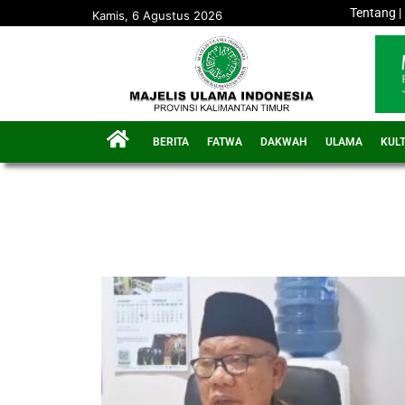
Tentang
|
Kamis, 6 Agustus 2026
BERITA
FATWA
DAKWAH
ULAMA
KUL