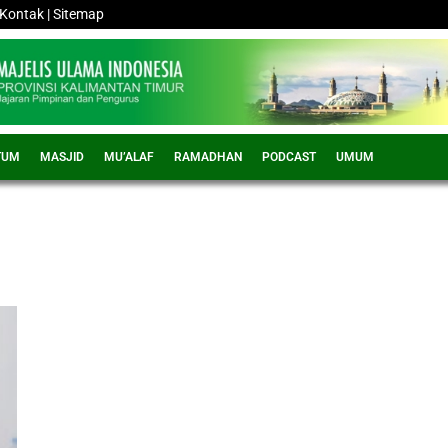
Kontak
|
Sitemap
TUM
MASJID
MU’ALAF
RAMADHAN
PODCAST
UMUM