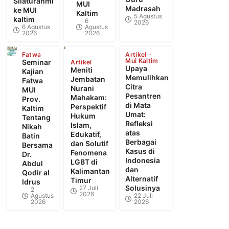
Silaturahmi
MUI
Madrasah
ke MUI
Kaltim
5 Agustus
kaltim
6
2026
6 Agustus
Agustus
2026
2026
Fatwa
Artikel
Mui Kaltim
Seminar
Artikel
Upaya
Meniti
Kajian
Memulihkan
Jembatan
Fatwa
Citra
Nurani
MUI
Pesantren
Mahakam:
Prov.
di Mata
Perspektif
Kaltim
Umat:
Hukum
Tentang
Refleksi
Islam,
Nikah
atas
Edukatif,
Batin
Berbagai
dan Solutif
Bersama
Kasus di
Fenomena
Dr.
Indonesia
LGBT di
Abdul
dan
Kalimantan
Qodir al
Alternatif
Timur
Idrus
Solusinya
27 Juli
2
2026
Agustus
22 Juli
2026
2026