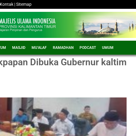
Kontak
|
Sitemap
TUM
MASJID
MU’ALAF
RAMADHAN
PODCAST
UMUM
kpapan Dibuka Gubernur kaltim