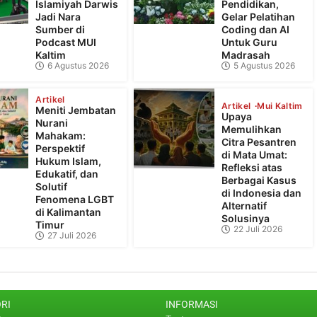
Islamiyah Darwis
Pendidikan,
Jadi Nara
Gelar Pelatihan
Sumber di
Coding dan AI
Podcast MUI
Untuk Guru
Kaltim
Madrasah
6 Agustus 2026
5 Agustus 2026
Artikel
Artikel
Mui Kaltim
Meniti Jembatan
Upaya
Nurani
Memulihkan
Mahakam:
Citra Pesantren
Perspektif
di Mata Umat:
Hukum Islam,
Refleksi atas
Edukatif, dan
Berbagai Kasus
Solutif
di Indonesia dan
Fenomena LGBT
Alternatif
di Kalimantan
Solusinya
Timur
22 Juli 2026
27 Juli 2026
RI
INFORMASI