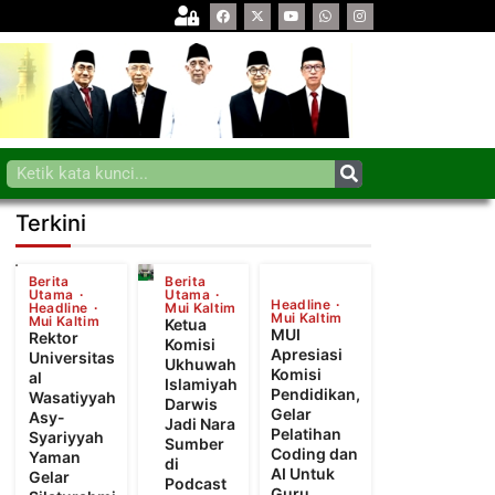
Terkini
Berita
Berita
Utama
Utama
Headline
Headline
Mui Kaltim
Mui Kaltim
Mui Kaltim
Ketua
MUI
Rektor
Komisi
Apresiasi
Universitas
Ukhuwah
Komisi
al
Islamiyah
Pendidikan,
Wasatiyyah
Darwis
Gelar
Asy-
Jadi Nara
Pelatihan
Syariyyah
Sumber
Coding dan
Yaman
di
AI Untuk
Gelar
Podcast
Guru