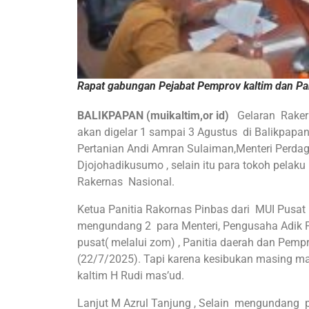
Rapat gabungan Pejabat Pemprov kaltim dan Pan
BALIKPAPAN (muikaltim,or id)
Gelaran Rakern
akan digelar 1 sampai 3 Agustus di Balikpapan
Pertanian Andi Amran Sulaiman,Menteri Perda
Djojohadikusumo , selain itu para tokoh pela
Rakernas Nasional.
Ketua Panitia Rakornas Pinbas dari MUI Pusat
mengundang 2 para Menteri, Pengusaha Adik P
pusat( melalui zom) , Panitia daerah dan Pempr
(22/7/2025). Tapi karena kesibukan masing ma
kaltim H Rudi mas’ud.
Lanjut M Azrul Tanjung , Selain mengundang 