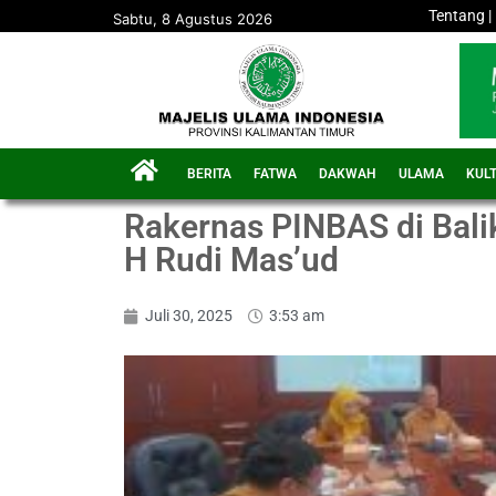
Tentang
|
Sabtu, 8 Agustus 2026
BERITA
FATWA
DAKWAH
ULAMA
KUL
Rakernas PINBAS di Bali
H Rudi Mas’ud
Juli 30, 2025
3:53 am