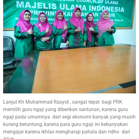
Lanjut Kh Muhammad Rasyid , sangat tepat bagi PRK
memilih guru ngaji yang diberikan santunan, karena guru
ngaji pada umumnya dari segi ekonomi banyak yang masih
kurang beruntung, karena para guru ngaji ini kebanyakan
mengajar karena ikhlas mengharap pahala dan ridho dari