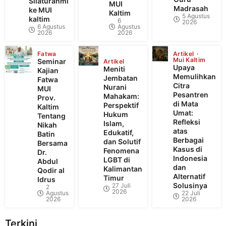
Silaturahmi
MUI
Madrasah
ke MUI
Kaltim
5 Agustus
kaltim
6
2026
6 Agustus
Agustus
2026
2026
Fatwa
Artikel
Mui Kaltim
Seminar
Artikel
Upaya
Meniti
Kajian
Memulihkan
Jembatan
Fatwa
Citra
Nurani
MUI
Pesantren
Mahakam:
Prov.
di Mata
Perspektif
Kaltim
Umat:
Hukum
Tentang
Refleksi
Islam,
Nikah
atas
Edukatif,
Batin
Berbagai
dan Solutif
Bersama
Kasus di
Fenomena
Dr.
Indonesia
LGBT di
Abdul
dan
Kalimantan
Qodir al
Alternatif
Timur
Idrus
Solusinya
27 Juli
2
2026
Agustus
22 Juli
2026
2026
Terkini