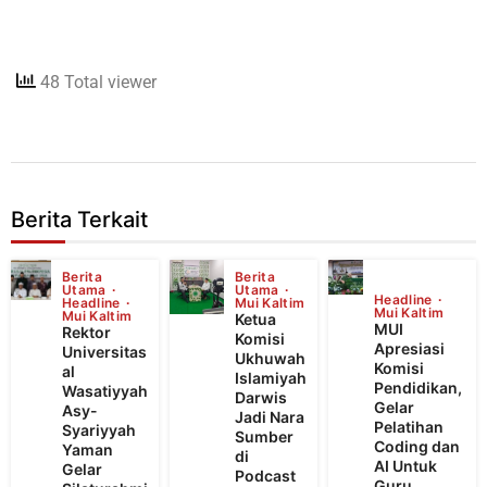
48 Total viewer
Berita Terkait
Berita
Berita
Utama
Utama
Headline
Headline
Mui Kaltim
Mui Kaltim
Mui Kaltim
Ketua
MUI
Rektor
Komisi
Apresiasi
Universitas
Ukhuwah
Komisi
al
Islamiyah
Pendidikan,
Wasatiyyah
Darwis
Gelar
Asy-
Jadi Nara
Pelatihan
Syariyyah
Sumber
Coding dan
Yaman
di
AI Untuk
Gelar
Podcast
Guru