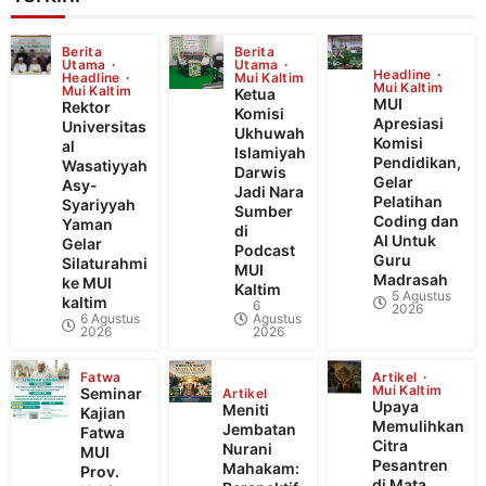
Berita
Berita
Utama
Utama
Headline
Headline
Mui Kaltim
Mui Kaltim
Mui Kaltim
Ketua
MUI
Rektor
Komisi
Apresiasi
Universitas
Ukhuwah
Komisi
al
Islamiyah
Pendidikan,
Wasatiyyah
Darwis
Gelar
Asy-
Jadi Nara
Pelatihan
Syariyyah
Sumber
Coding dan
Yaman
di
AI Untuk
Gelar
Podcast
Guru
Silaturahmi
MUI
Madrasah
ke MUI
Kaltim
5 Agustus
kaltim
6
2026
6 Agustus
Agustus
2026
2026
Fatwa
Artikel
Mui Kaltim
Seminar
Artikel
Upaya
Meniti
Kajian
Memulihkan
Jembatan
Fatwa
Citra
Nurani
MUI
Pesantren
Mahakam:
Prov.
di Mata