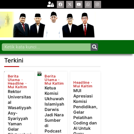
Terkini
Berita
Berita
Utama
Utama
Headline
Headline
Mui Kaltim
Mui Kaltim
Mui Kaltim
Ketua
MUI
Rektor
Komisi
Apresiasi
Universitas
Ukhuwah
Komisi
al
Islamiyah
Pendidikan,
Wasatiyyah
Darwis
Gelar
Asy-
Jadi Nara
Pelatihan
Syariyyah
Sumber
Coding dan
Yaman
di
AI Untuk
Gelar
Podcast
Guru