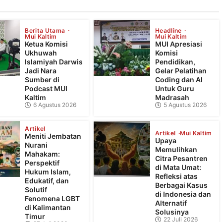
Berita Utama
Headline
Mui Kaltim
Mui Kaltim
Ketua Komisi
MUI Apresiasi
Ukhuwah
Komisi
Islamiyah Darwis
Pendidikan,
Jadi Nara
Gelar Pelatihan
Sumber di
Coding dan AI
Podcast MUI
Untuk Guru
Kaltim
Madrasah
6 Agustus 2026
5 Agustus 2026
Artikel
Artikel
Mui Kaltim
Meniti Jembatan
Upaya
Nurani
Memulihkan
Mahakam:
Citra Pesantren
Perspektif
di Mata Umat:
Hukum Islam,
Refleksi atas
Edukatif, dan
Berbagai Kasus
Solutif
di Indonesia dan
Fenomena LGBT
Alternatif
di Kalimantan
Solusinya
Timur
22 Juli 2026