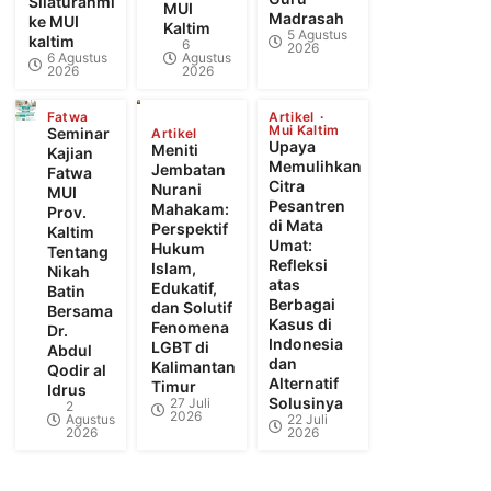
Silaturahmi
MUI
Madrasah
ke MUI
Kaltim
5 Agustus
kaltim
6
2026
6 Agustus
Agustus
2026
2026
Fatwa
Artikel
Mui Kaltim
Seminar
Artikel
Upaya
Meniti
Kajian
Memulihkan
Jembatan
Fatwa
Citra
Nurani
MUI
Pesantren
Mahakam:
Prov.
di Mata
Perspektif
Kaltim
Umat:
Hukum
Tentang
Refleksi
Islam,
Nikah
atas
Edukatif,
Batin
Berbagai
dan Solutif
Bersama
Kasus di
Fenomena
Dr.
Indonesia
LGBT di
Abdul
dan
Kalimantan
Qodir al
Alternatif
Timur
Idrus
Solusinya
27 Juli
2
2026
Agustus
22 Juli
2026
2026