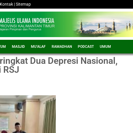
Kontak
|
Sitemap
TUM
MASJID
MU’ALAF
RAMADHAN
PODCAST
UMUM
ringkat Dua Depresi Nasional,
i RSJ