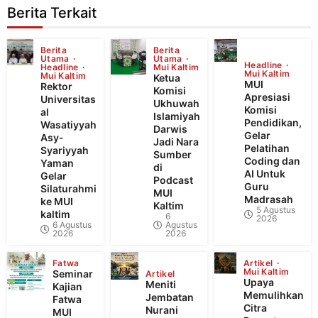
Berita Terkait
Berita
Berita
Utama
Utama
Headline
Headline
Mui Kaltim
Mui Kaltim
Mui Kaltim
Ketua
MUI
Rektor
Komisi
Apresiasi
Universitas
Ukhuwah
Komisi
al
Islamiyah
Pendidikan,
Wasatiyyah
Darwis
Gelar
Asy-
Jadi Nara
Pelatihan
Syariyyah
Sumber
Coding dan
Yaman
di
AI Untuk
Gelar
Podcast
Guru
Silaturahmi
MUI
Madrasah
ke MUI
Kaltim
5 Agustus
kaltim
6
2026
6 Agustus
Agustus
2026
2026
Fatwa
Artikel
Mui Kaltim
Seminar
Artikel
Upaya
Meniti
Kajian
Memulihkan
Jembatan
Fatwa
Citra
Nurani
MUI