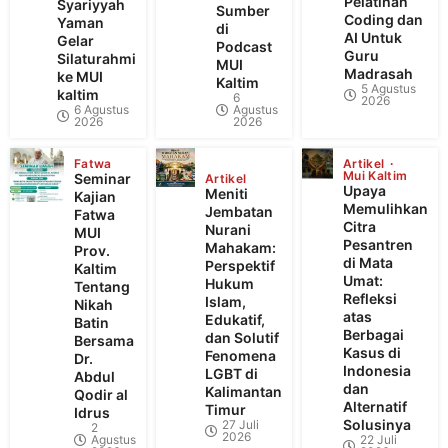
Pelatihan
Syariyyah
Sumber
Coding dan
Yaman
di
AI Untuk
Gelar
Podcast
Guru
Silaturahmi
MUI
Madrasah
ke MUI
Kaltim
5 Agustus
kaltim
6
2026
6 Agustus
Agustus
2026
2026
Fatwa
Artikel
Mui Kaltim
Seminar
Artikel
Upaya
Meniti
Kajian
Memulihkan
Jembatan
Fatwa
Citra
Nurani
MUI
Pesantren
Mahakam:
Prov.
di Mata
Perspektif
Kaltim
Umat:
Hukum
Tentang
Refleksi
Islam,
Nikah
atas
Edukatif,
Batin
Berbagai
dan Solutif
Bersama
Kasus di
Fenomena
Dr.
Indonesia
LGBT di
Abdul
dan
Kalimantan
Qodir al
Alternatif
Timur
Idrus
Solusinya
27 Juli
2
2026
Agustus
22 Juli