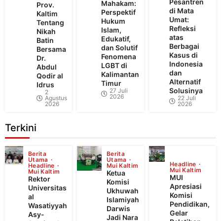
Pesantren
Mahakam:
Prov.
di Mata
Perspektif
Kaltim
Umat:
Hukum
Tentang
Refleksi
Islam,
Nikah
atas
Edukatif,
Batin
Berbagai
dan Solutif
Bersama
Kasus di
Fenomena
Dr.
Indonesia
LGBT di
Abdul
dan
Kalimantan
Qodir al
Alternatif
Timur
Idrus
Solusinya
27 Juli
2
2026
Agustus
22 Juli
2026
2026
Terkini
Berita
Berita
Utama
Utama
Headline
Headline
Mui Kaltim
Mui Kaltim
Mui Kaltim
Ketua
MUI
Rektor
Komisi
Apresiasi
Universitas
Ukhuwah
Komisi
al
Islamiyah
Pendidikan,
Wasatiyyah
Darwis
Gelar
Asy-
Jadi Nara