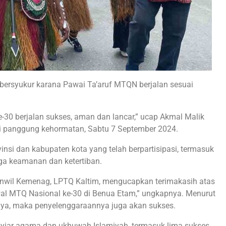
bersyukur karana Pawai Ta’aruf MTQN berjalan sesuai
-30 berjalan sukses, aman dan lancar,” ucap Akmal Malik
i panggung kehormatan, Sabtu 7 September 2024.
insi dan kabupaten kota yang telah berpartisipasi, termasuk
a keamanan dan ketertiban.
anwil Kemenag, LPTQ Kaltim, mengucapkan terimakasih atas
al MTQ Nasional ke-30 di Benua Etam,” ungkapnya. Menurut
lnya, maka penyelenggaraannya juga akan sukses.
syiar agama dan ukhuwah Islamiyah, termasuk lima sukses