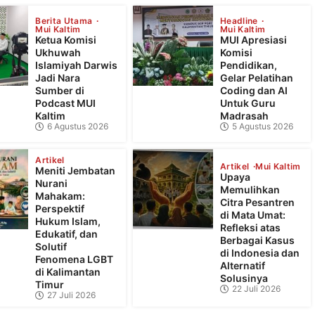
Berita Utama
Headline
Mui Kaltim
Mui Kaltim
Ketua Komisi
MUI Apresiasi
Ukhuwah
Komisi
Islamiyah Darwis
Pendidikan,
Jadi Nara
Gelar Pelatihan
Sumber di
Coding dan AI
Podcast MUI
Untuk Guru
Kaltim
Madrasah
6 Agustus 2026
5 Agustus 2026
Artikel
Artikel
Mui Kaltim
Meniti Jembatan
Upaya
Nurani
Memulihkan
Mahakam:
Citra Pesantren
Perspektif
di Mata Umat:
Hukum Islam,
Refleksi atas
Edukatif, dan
Berbagai Kasus
Solutif
di Indonesia dan
Fenomena LGBT
Alternatif
di Kalimantan
Solusinya
Timur
22 Juli 2026
27 Juli 2026