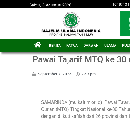
Tentang
|
Sabtu, 8 Agustus 2026
BERITA
FATWA
DAKWAH
ULAMA
KUL
Pawai Ta,arif MTQ ke 30 d
September 7, 2024
2:43 pm
SAMARINDA (muikaltim,or id) Pawai Ta’ar
Qur’an (MTQ) Tingkat Nasional ke-30 Tahun
dengan diikuti kafilah dari 26 provinsi dan