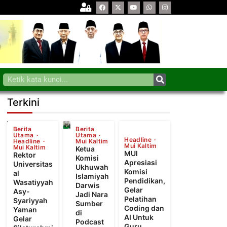
Terkini
Berita
Berita
Utama
Utama
Headline
Headline
Mui Kaltim
Mui Kaltim
Mui Kaltim
Ketua
MUI
Rektor
Komisi
Apresiasi
Universitas
Ukhuwah
Komisi
al
Islamiyah
Pendidikan,
Wasatiyyah
Darwis
Gelar
Asy-
Jadi Nara
Pelatihan
Syariyyah
Sumber
Coding dan
Yaman
di
AI Untuk
Gelar
Podcast
Guru