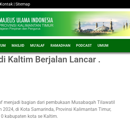
Kontak
|
Sitemap
TUM
MASJID
MU’ALAF
RAMADHAN
PODCAST
UMUM
i Kaltim Berjalan Lancar .
uf menjadi bagian dari pembukaan Musabaqah Tilawatil
 2024, di Kota Samarinda, Provinsi Kalimantan Timur,
 10 kabupaten kota se Kaltim.