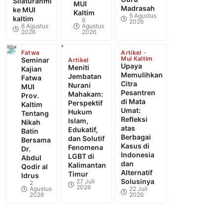
Silaturahmi
MUI
Madrasah
ke MUI
Kaltim
5 Agustus
kaltim
6
2026
6 Agustus
Agustus
2026
2026
Fatwa
Artikel
Mui Kaltim
Seminar
Artikel
Upaya
Meniti
Kajian
Memulihkan
Jembatan
Fatwa
Citra
Nurani
MUI
Pesantren
Mahakam:
Prov.
di Mata
Perspektif
Kaltim
Umat:
Hukum
Tentang
Refleksi
Islam,
Nikah
atas
Edukatif,
Batin
Berbagai
dan Solutif
Bersama
Kasus di
Fenomena
Dr.
Indonesia
LGBT di
Abdul
dan
Kalimantan
Qodir al
Alternatif
Timur
Idrus
Solusinya
27 Juli
2
2026
Agustus
22 Juli
2026
2026