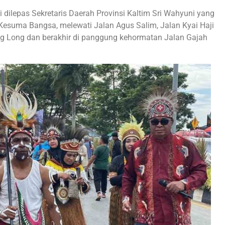
 dilepas Sekretaris Daerah Provinsi Kaltim Sri Wahyuni yang
 Kesuma Bangsa, melewati Jalan Agus Salim, Jalan Kyai Haji
 Long dan berakhir di panggung kehormatan Jalan Gajah