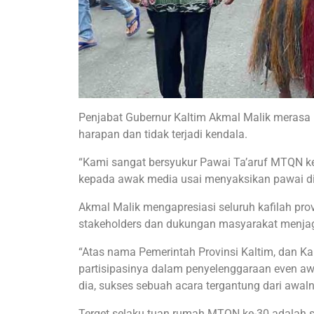
Penjabat Gubernur Kaltim Akmal Malik merasa 
harapan dan tidak terjadi kendala.
“Kami sangat bersyukur Pawai Ta’aruf MTQN ke
kepada awak media usai menyaksikan pawai d
Akmal Malik mengapresiasi seluruh kafilah prov
stakeholders dan dukungan masyarakat menjag
“Atas nama Pemerintah Provinsi Kaltim, dan K
partisipasinya dalam penyelenggaraan even aw
dia, sukses sebuah acara tergantung dari awa
Terget selaku tuan rumah MTQN ke-30 adalah 