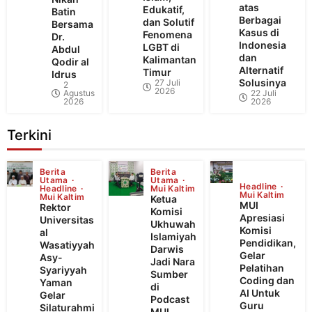
atas
Edukatif,
Batin
Berbagai
dan Solutif
Bersama
Kasus di
Fenomena
Dr.
Indonesia
LGBT di
Abdul
dan
Kalimantan
Qodir al
Alternatif
Timur
Idrus
Solusinya
27 Juli
2
2026
Agustus
22 Juli
2026
2026
Terkini
Berita
Berita
Utama
Utama
Headline
Headline
Mui Kaltim
Mui Kaltim
Mui Kaltim
Ketua
MUI
Rektor
Komisi
Apresiasi
Universitas
Ukhuwah
Komisi
al
Islamiyah
Pendidikan,
Wasatiyyah
Darwis
Gelar
Asy-
Jadi Nara
Pelatihan
Syariyyah
Sumber
Coding dan
Yaman
di
AI Untuk
Gelar
Podcast
Guru
Silaturahmi
MUI