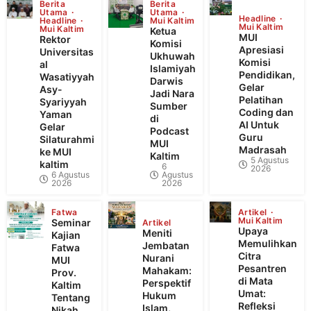
Berita
Berita
Utama
Utama
Headline
Headline
Mui Kaltim
Mui Kaltim
Mui Kaltim
Ketua
MUI
Rektor
Komisi
Apresiasi
Universitas
Ukhuwah
Komisi
al
Islamiyah
Pendidikan,
Wasatiyyah
Darwis
Gelar
Asy-
Jadi Nara
Pelatihan
Syariyyah
Sumber
Coding dan
Yaman
di
AI Untuk
Gelar
Podcast
Guru
Silaturahmi
MUI
Madrasah
ke MUI
Kaltim
5 Agustus
kaltim
6
2026
6 Agustus
Agustus
2026
2026
Fatwa
Artikel
Mui Kaltim
Seminar
Artikel
Upaya
Meniti
Kajian
Memulihkan
Jembatan
Fatwa
Citra
Nurani
MUI
Pesantren
Mahakam:
Prov.
di Mata
Perspektif
Kaltim
Umat:
Hukum
Tentang
Refleksi
Islam,
Nikah