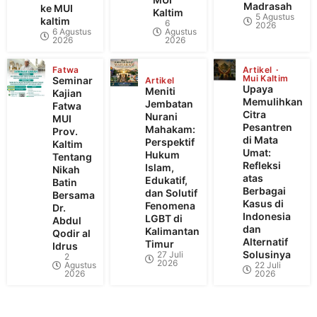
Madrasah
ke MUI
Kaltim
5 Agustus
kaltim
6
2026
6 Agustus
Agustus
2026
2026
Fatwa
Artikel
Mui Kaltim
Seminar
Artikel
Upaya
Meniti
Kajian
Memulihkan
Jembatan
Fatwa
Citra
Nurani
MUI
Pesantren
Mahakam:
Prov.
di Mata
Perspektif
Kaltim
Umat:
Hukum
Tentang
Refleksi
Islam,
Nikah
atas
Edukatif,
Batin
Berbagai
dan Solutif
Bersama
Kasus di
Fenomena
Dr.
Indonesia
LGBT di
Abdul
dan
Kalimantan
Qodir al
Alternatif
Timur
Idrus
Solusinya
27 Juli
2
2026
Agustus
22 Juli
2026
2026