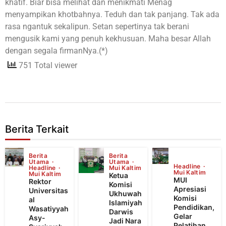
khatif. Biar bisa melihat dan menikmati Menag
menyampikan khotbahnya. Teduh dan tak panjang. Tak ada
rasa ngantuk sekalipun. Setan sepertinya tak berani
mengusik kami yang penuh kekhusuan. Maha besar Allah
dengan segala firmanNya.(*)
751 Total viewer
Berita Terkait
Berita
Berita
Utama
Utama
Headline
Headline
Mui Kaltim
Mui Kaltim
Mui Kaltim
Ketua
MUI
Rektor
Komisi
Apresiasi
Universitas
Ukhuwah
Komisi
al
Islamiyah
Pendidikan,
Wasatiyyah
Darwis
Gelar
Asy-
Jadi Nara
Pelatihan