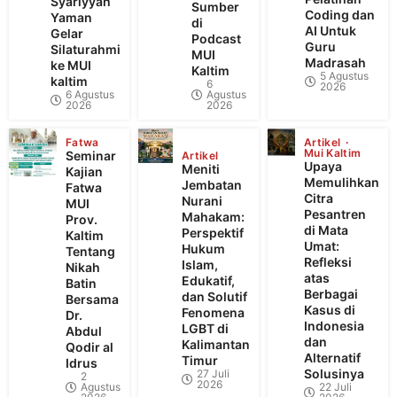
Syariyyah
Sumber
Coding dan
Yaman
di
AI Untuk
Gelar
Podcast
Guru
Silaturahmi
MUI
Madrasah
ke MUI
Kaltim
5 Agustus
kaltim
6
2026
6 Agustus
Agustus
2026
2026
Fatwa
Artikel
Mui Kaltim
Seminar
Artikel
Upaya
Meniti
Kajian
Memulihkan
Jembatan
Fatwa
Citra
Nurani
MUI
Pesantren
Mahakam:
Prov.
di Mata
Perspektif
Kaltim
Umat:
Hukum
Tentang
Refleksi
Islam,
Nikah
atas
Edukatif,
Batin
Berbagai
dan Solutif
Bersama
Kasus di
Fenomena
Dr.
Indonesia
LGBT di
Abdul
dan
Kalimantan
Qodir al
Alternatif
Timur
Idrus
Solusinya
27 Juli
2
2026
Agustus
22 Juli