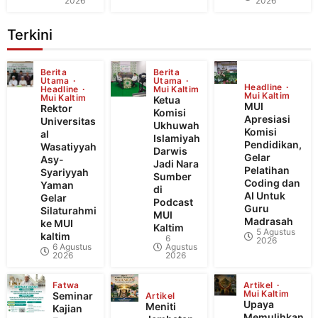
2026
2026
Terkini
Berita
Berita
Utama
Utama
Headline
Headline
Mui Kaltim
Mui Kaltim
Mui Kaltim
Ketua
MUI
Rektor
Komisi
Apresiasi
Universitas
Ukhuwah
Komisi
al
Islamiyah
Pendidikan,
Wasatiyyah
Darwis
Gelar
Asy-
Jadi Nara
Pelatihan
Syariyyah
Sumber
Coding dan
Yaman
di
AI Untuk
Gelar
Podcast
Guru
Silaturahmi
MUI
Madrasah
ke MUI
Kaltim
5 Agustus
kaltim
6
2026
6 Agustus
Agustus
2026
2026
Fatwa
Artikel
Mui Kaltim
Seminar
Artikel
Upaya
Meniti
Kajian
Memulihkan