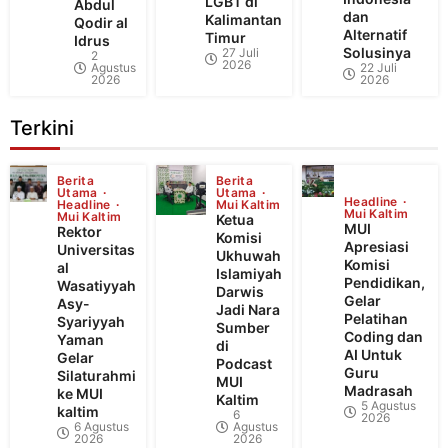
LGBT di
Abdul
dan
Kalimantan
Qodir al
Alternatif
Timur
Idrus
Solusinya
27 Juli
2
2026
Agustus
22 Juli
2026
2026
Terkini
Berita
Berita
Utama
Utama
Headline
Headline
Mui Kaltim
Mui Kaltim
Mui Kaltim
Ketua
MUI
Rektor
Komisi
Apresiasi
Universitas
Ukhuwah
Komisi
al
Islamiyah
Pendidikan,
Wasatiyyah
Darwis
Gelar
Asy-
Jadi Nara
Pelatihan
Syariyyah
Sumber
Coding dan
Yaman
di
AI Untuk
Gelar
Podcast
Guru
Silaturahmi
MUI
Madrasah
ke MUI
Kaltim
5 Agustus
kaltim
6
2026
6 Agustus
Agustus
2026
2026