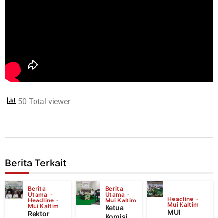
50 Total viewer
Berita Terkait
Berita
Berita
Utama
Utama
Headline
Headline
Mui Kaltim
Mui Kaltim
Mui Kaltim
Ketua
MUI
Rektor
Komisi