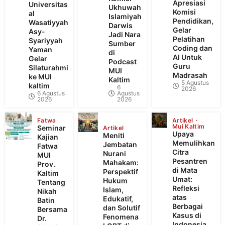
Apresiasi
Universitas
Ukhuwah
Komisi
al
Islamiyah
Pendidikan,
Wasatiyyah
Darwis
Gelar
Asy-
Jadi Nara
Pelatihan
Syariyyah
Sumber
Coding dan
Yaman
di
AI Untuk
Gelar
Podcast
Guru
Silaturahmi
MUI
Madrasah
ke MUI
Kaltim
5 Agustus
kaltim
6
2026
6 Agustus
Agustus
2026
2026
Fatwa
Artikel
Mui Kaltim
Seminar
Artikel
Upaya
Meniti
Kajian
Memulihkan
Jembatan
Fatwa
Citra
Nurani
MUI
Pesantren
Mahakam:
Prov.
di Mata
Perspektif
Kaltim
Umat:
Hukum
Tentang
Refleksi
Islam,
Nikah
atas
Edukatif,
Batin
Berbagai
dan Solutif
Bersama
Kasus di
Fenomena
Dr.
Indonesia