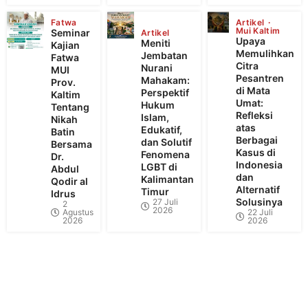
Fatwa
Artikel
Mui Kaltim
Seminar
Artikel
Upaya
Meniti
Kajian
Memulihkan
Jembatan
Fatwa
Citra
Nurani
MUI
Pesantren
Mahakam:
Prov.
di Mata
Perspektif
Kaltim
Umat:
Hukum
Tentang
Refleksi
Islam,
Nikah
atas
Edukatif,
Batin
Berbagai
dan Solutif
Bersama
Kasus di
Fenomena
Dr.
Indonesia
LGBT di
Abdul
dan
Kalimantan
Qodir al
Alternatif
Timur
Idrus
Solusinya
27 Juli
2
2026
Agustus
22 Juli
2026
2026