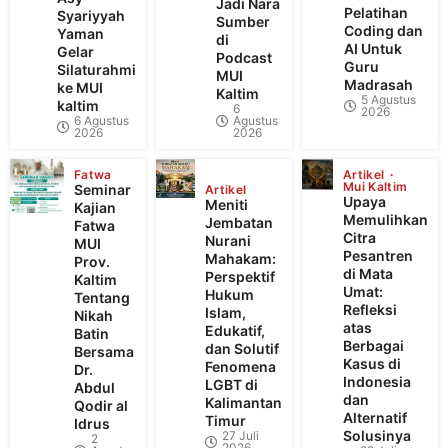
Jadi Nara
Pelatihan
Syariyyah
Sumber
Coding dan
Yaman
di
AI Untuk
Gelar
Podcast
Guru
Silaturahmi
MUI
Madrasah
ke MUI
Kaltim
5 Agustus
kaltim
6
2026
6 Agustus
Agustus
2026
2026
Fatwa
Artikel
Mui Kaltim
Seminar
Artikel
Upaya
Meniti
Kajian
Memulihkan
Jembatan
Fatwa
Citra
Nurani
MUI
Pesantren
Mahakam:
Prov.
di Mata
Perspektif
Kaltim
Umat:
Hukum
Tentang
Refleksi
Islam,
Nikah
atas
Edukatif,
Batin
Berbagai
dan Solutif
Bersama
Kasus di
Fenomena
Dr.
Indonesia
LGBT di
Abdul
dan
Kalimantan
Qodir al
Alternatif
Timur
Idrus
Solusinya
27 Juli
2
2026