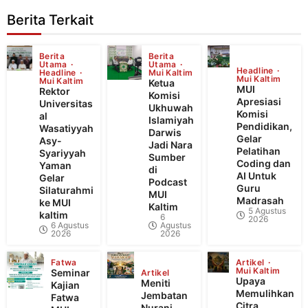
Berita Terkait
Berita
Berita
Utama
Utama
Headline
Headline
Mui Kaltim
Mui Kaltim
Mui Kaltim
Ketua
MUI
Rektor
Komisi
Apresiasi
Universitas
Ukhuwah
Komisi
al
Islamiyah
Pendidikan,
Wasatiyyah
Darwis
Gelar
Asy-
Jadi Nara
Pelatihan
Syariyyah
Sumber
Coding dan
Yaman
di
AI Untuk
Gelar
Podcast
Guru
Silaturahmi
MUI
Madrasah
ke MUI
Kaltim
5 Agustus
kaltim
6
2026
6 Agustus
Agustus
2026
2026
Fatwa
Artikel
Mui Kaltim
Seminar
Artikel
Upaya
Meniti
Kajian
Memulihkan
Jembatan
Fatwa
Citra
Nurani