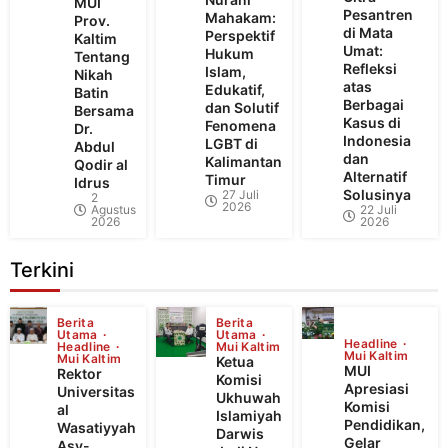
MUI
Pesantren
Mahakam:
Prov.
di Mata
Perspektif
Kaltim
Umat:
Hukum
Tentang
Refleksi
Islam,
Nikah
atas
Edukatif,
Batin
Berbagai
dan Solutif
Bersama
Kasus di
Fenomena
Dr.
Indonesia
LGBT di
Abdul
dan
Kalimantan
Qodir al
Alternatif
Timur
Idrus
Solusinya
27 Juli
2
2026
Agustus
22 Juli
2026
2026
Terkini
Berita
Berita
Utama
Utama
Headline
Headline
Mui Kaltim
Mui Kaltim
Mui Kaltim
Ketua
MUI
Rektor
Komisi
Apresiasi
Universitas
Ukhuwah
Komisi
al
Islamiyah
Pendidikan,
Wasatiyyah
Darwis
Gelar
Asy-