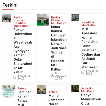
Terkini
Berita
Berita
Utama
Utama
Headline
Headline
Mui Kaltim
Mui Kaltim
Mui Kaltim
Ketua
MUI
Rektor
Komisi
Apresiasi
Universitas
Ukhuwah
Komisi
al
Islamiyah
Pendidikan,
Wasatiyyah
Darwis
Gelar
Asy-
Jadi Nara
Pelatihan
Syariyyah
Sumber
Coding dan
Yaman
di
AI Untuk
Gelar
Podcast
Guru
Silaturahmi
MUI
Madrasah
ke MUI
Kaltim
5 Agustus
kaltim
6
2026
6 Agustus
Agustus
2026
2026
Fatwa
Artikel
Mui Kaltim
Seminar
Artikel
Upaya
Meniti
Kajian
Memulihkan
Jembatan
Fatwa
Citra
Nurani
MUI