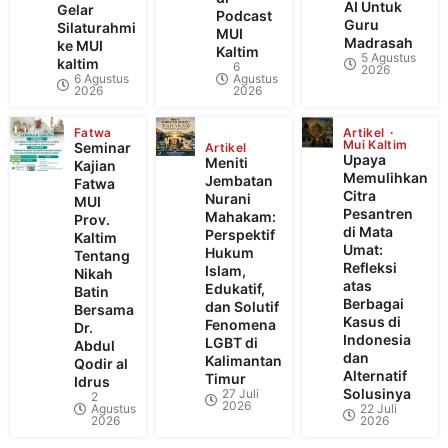
AI Untuk
Gelar
Podcast
Guru
Silaturahmi
MUI
Madrasah
ke MUI
Kaltim
5 Agustus
kaltim
6
2026
6 Agustus
Agustus
2026
2026
Fatwa
Artikel
Mui Kaltim
Seminar
Artikel
Upaya
Meniti
Kajian
Memulihkan
Jembatan
Fatwa
Citra
Nurani
MUI
Pesantren
Mahakam:
Prov.
di Mata
Perspektif
Kaltim
Umat:
Hukum
Tentang
Refleksi
Islam,
Nikah
atas
Edukatif,
Batin
Berbagai
dan Solutif
Bersama
Kasus di
Fenomena
Dr.
Indonesia
LGBT di
Abdul
dan
Kalimantan
Qodir al
Alternatif
Timur
Idrus
Solusinya
27 Juli
2
2026
Agustus
22 Juli
2026
2026