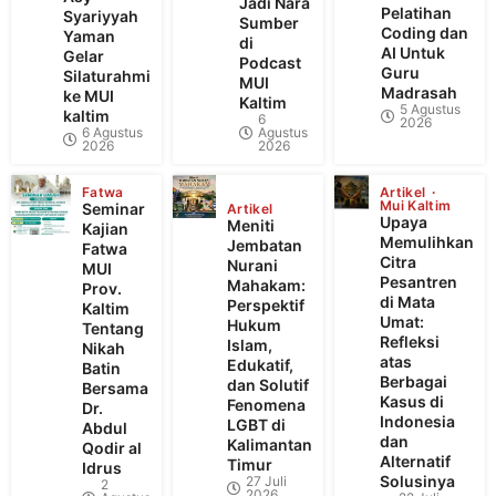
Jadi Nara
Pelatihan
Syariyyah
Sumber
Coding dan
Yaman
di
AI Untuk
Gelar
Podcast
Guru
Silaturahmi
MUI
Madrasah
ke MUI
Kaltim
5 Agustus
kaltim
6
2026
6 Agustus
Agustus
2026
2026
Fatwa
Artikel
Mui Kaltim
Seminar
Artikel
Upaya
Meniti
Kajian
Memulihkan
Jembatan
Fatwa
Citra
Nurani
MUI
Pesantren
Mahakam:
Prov.
di Mata
Perspektif
Kaltim
Umat:
Hukum
Tentang
Refleksi
Islam,
Nikah
atas
Edukatif,
Batin
Berbagai
dan Solutif
Bersama
Kasus di
Fenomena
Dr.
Indonesia
LGBT di
Abdul
dan
Kalimantan
Qodir al
Alternatif
Timur
Idrus
Solusinya
27 Juli
2
2026