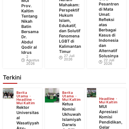
MUI
Pesantren
Mahakam:
Prov.
di Mata
Perspektif
Kaltim
Umat:
Hukum
Tentang
Refleksi
Islam,
Nikah
atas
Edukatif,
Batin
Berbagai
dan Solutif
Bersama
Kasus di
Fenomena
Dr.
Indonesia
LGBT di
Abdul
dan
Kalimantan
Qodir al
Alternatif
Timur
Idrus
Solusinya
27 Juli
2
2026
Agustus
22 Juli
2026
2026
Terkini
Berita
Berita
Utama
Utama
Headline
Headline
Mui Kaltim
Mui Kaltim
Mui Kaltim
Ketua
MUI
Rektor
Komisi
Apresiasi
Universitas
Ukhuwah
Komisi
al
Islamiyah
Pendidikan,
Wasatiyyah
Darwis
Gelar
Asy-