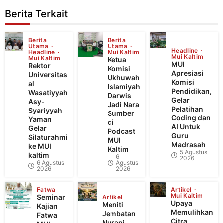
Berita Terkait
Berita
Berita
Utama
Utama
Headline
Headline
Mui Kaltim
Mui Kaltim
Mui Kaltim
Ketua
MUI
Rektor
Komisi
Apresiasi
Universitas
Ukhuwah
Komisi
al
Islamiyah
Pendidikan,
Wasatiyyah
Darwis
Gelar
Asy-
Jadi Nara
Pelatihan
Syariyyah
Sumber
Coding dan
Yaman
di
AI Untuk
Gelar
Podcast
Guru
Silaturahmi
MUI
Madrasah
ke MUI
Kaltim
5 Agustus
kaltim
6
2026
6 Agustus
Agustus
2026
2026
Fatwa
Artikel
Mui Kaltim
Seminar
Artikel
Upaya
Meniti
Kajian
Memulihkan
Jembatan
Fatwa
Citra
Nurani