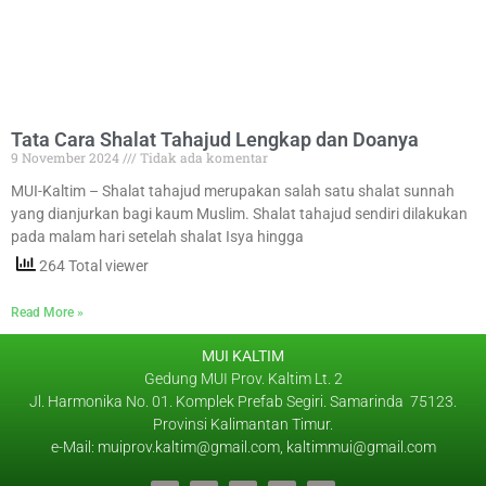
Tata Cara Shalat Tahajud Lengkap dan Doanya
9 November 2024
Tidak ada komentar
MUI-Kaltim – Shalat tahajud merupakan salah satu shalat sunnah
yang dianjurkan bagi kaum Muslim. Shalat tahajud sendiri dilakukan
pada malam hari setelah shalat Isya hingga
264 Total viewer
Read More »
MUI KALTIM
Gedung MUI Prov. Kaltim Lt. 2
Jl. Harmonika No. 01. Komplek Prefab Segiri. Samarinda 75123.
Provinsi Kalimantan Timur.
e-Mail: muiprov.kaltim@gmail.com, kaltimmui@gmail.com