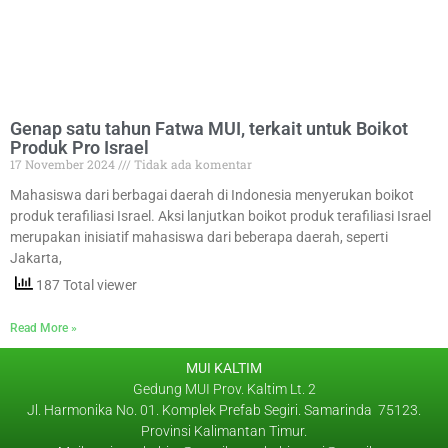
Genap satu tahun Fatwa MUI, terkait untuk Boikot
Produk Pro Israel
17 November 2024
Tidak ada komentar
Mahasiswa dari berbagai daerah di Indonesia menyerukan boikot
produk terafiliasi Israel. Aksi lanjutkan boikot produk terafiliasi Israel
merupakan inisiatif mahasiswa dari beberapa daerah, seperti
Jakarta,
187 Total viewer
Read More »
MUI KALTIM
Gedung MUI Prov. Kaltim Lt. 2
Jl. Harmonika No. 01. Komplek Prefab Segiri. Samarinda 75123.
Provinsi Kalimantan Timur.