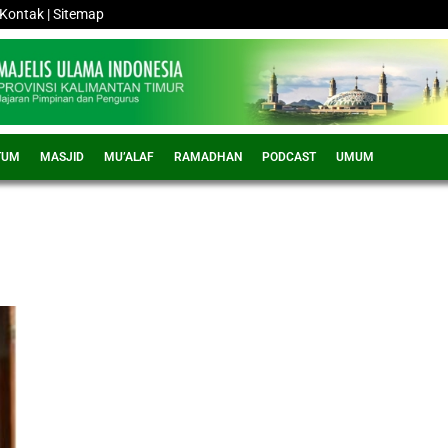
Kontak
|
Sitemap
TUM
MASJID
MU’ALAF
RAMADHAN
PODCAST
UMUM