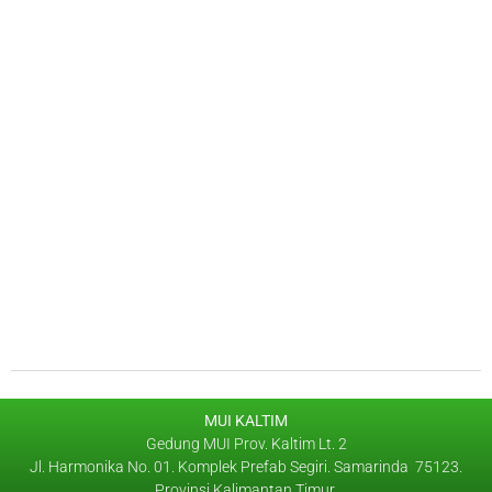
MUI KALTIM
Gedung MUI Prov. Kaltim Lt. 2
Jl. Harmonika No. 01. Komplek Prefab Segiri. Samarinda 75123.
Provinsi Kalimantan Timur.