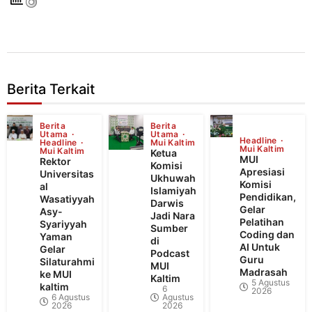
Berita Terkait
Berita
Berita
Utama
Utama
Headline
Headline
Mui Kaltim
Mui Kaltim
Mui Kaltim
Ketua
MUI
Rektor
Komisi
Apresiasi
Universitas
Ukhuwah
Komisi
al
Islamiyah
Pendidikan,
Wasatiyyah
Darwis
Gelar
Asy-
Jadi Nara
Pelatihan
Syariyyah
Sumber
Coding dan
Yaman
di
AI Untuk
Gelar
Podcast
Guru
Silaturahmi
MUI
Madrasah
ke MUI
Kaltim
5 Agustus
kaltim
6
2026
6 Agustus
Agustus
2026
2026