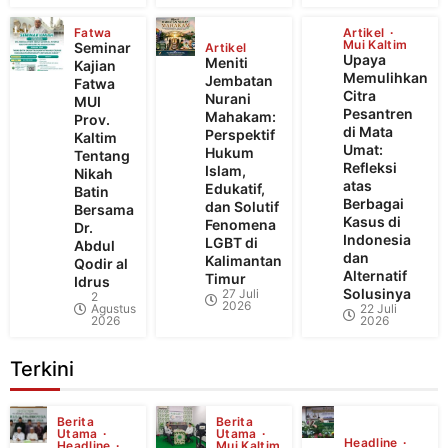
Fatwa
Artikel
Mui Kaltim
Seminar
Artikel
Upaya
Meniti
Kajian
Memulihkan
Jembatan
Fatwa
Citra
Nurani
MUI
Pesantren
Mahakam:
Prov.
di Mata
Perspektif
Kaltim
Umat:
Hukum
Tentang
Refleksi
Islam,
Nikah
atas
Edukatif,
Batin
Berbagai
dan Solutif
Bersama
Kasus di
Fenomena
Dr.
Indonesia
LGBT di
Abdul
dan
Kalimantan
Qodir al
Alternatif
Timur
Idrus
Solusinya
27 Juli
2
2026
Agustus
22 Juli
2026
2026
Terkini
Berita
Berita
Utama
Utama
Headline
Headline
Mui Kaltim