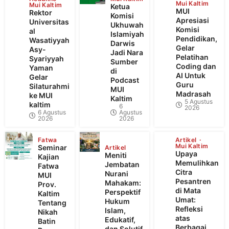
Mui Kaltim
Mui Kaltim
Ketua
MUI
Rektor
Komisi
Apresiasi
Universitas
Ukhuwah
Komisi
al
Islamiyah
Pendidikan,
Wasatiyyah
Darwis
Gelar
Asy-
Jadi Nara
Pelatihan
Syariyyah
Sumber
Coding dan
Yaman
di
AI Untuk
Gelar
Podcast
Guru
Silaturahmi
MUI
Madrasah
ke MUI
Kaltim
5 Agustus
kaltim
6
2026
6 Agustus
Agustus
2026
2026
Fatwa
Artikel
Mui Kaltim
Seminar
Artikel
Upaya
Meniti
Kajian
Memulihkan
Jembatan
Fatwa
Citra
Nurani
MUI
Pesantren
Mahakam:
Prov.
di Mata
Perspektif
Kaltim
Umat:
Hukum
Tentang
Refleksi
Islam,
Nikah
atas
Edukatif,
Batin
Berbagai
dan Solutif