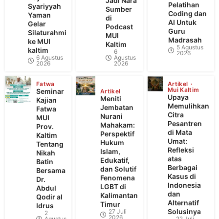
Jadi Nara
Pelatihan
Syariyyah
Sumber
Coding dan
Yaman
di
AI Untuk
Gelar
Podcast
Guru
Silaturahmi
MUI
Madrasah
ke MUI
Kaltim
5 Agustus
kaltim
6
2026
6 Agustus
Agustus
2026
2026
Fatwa
Artikel
Mui Kaltim
Seminar
Artikel
Upaya
Meniti
Kajian
Memulihkan
Jembatan
Fatwa
Citra
Nurani
MUI
Pesantren
Mahakam:
Prov.
di Mata
Perspektif
Kaltim
Umat:
Hukum
Tentang
Refleksi
Islam,
Nikah
atas
Edukatif,
Batin
Berbagai
dan Solutif
Bersama
Kasus di
Fenomena
Dr.
Indonesia
LGBT di
Abdul
dan
Kalimantan
Qodir al
Alternatif
Timur
Idrus
Solusinya
27 Juli
2
2026
Agustus
22 Juli