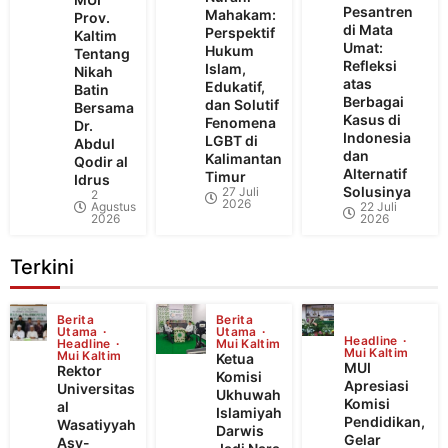
Pesantren
Mahakam:
Prov.
di Mata
Perspektif
Kaltim
Umat:
Hukum
Tentang
Refleksi
Islam,
Nikah
atas
Edukatif,
Batin
Berbagai
dan Solutif
Bersama
Kasus di
Fenomena
Dr.
Indonesia
LGBT di
Abdul
dan
Kalimantan
Qodir al
Alternatif
Timur
Idrus
Solusinya
27 Juli
2
2026
Agustus
22 Juli
2026
2026
Terkini
Berita
Berita
Utama
Utama
Headline
Headline
Mui Kaltim
Mui Kaltim
Mui Kaltim
Ketua
MUI
Rektor
Komisi
Apresiasi
Universitas
Ukhuwah
Komisi
al
Islamiyah
Pendidikan,
Wasatiyyah
Darwis
Gelar
Asy-