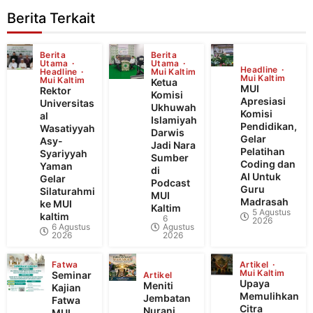
Berita Terkait
Berita
Berita
Utama
Utama
Headline
Headline
Mui Kaltim
Mui Kaltim
Mui Kaltim
Ketua
MUI
Rektor
Komisi
Apresiasi
Universitas
Ukhuwah
Komisi
al
Islamiyah
Pendidikan,
Wasatiyyah
Darwis
Gelar
Asy-
Jadi Nara
Pelatihan
Syariyyah
Sumber
Coding dan
Yaman
di
AI Untuk
Gelar
Podcast
Guru
Silaturahmi
MUI
Madrasah
ke MUI
Kaltim
5 Agustus
kaltim
6
2026
6 Agustus
Agustus
2026
2026
Fatwa
Artikel
Mui Kaltim
Seminar
Artikel
Upaya
Meniti
Kajian
Memulihkan
Jembatan
Fatwa
Citra
Nurani
MUI