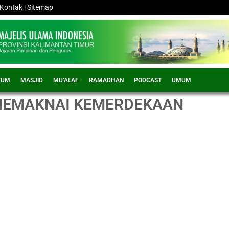
Kontak
|
Sitemap
TUM
MASJID
MU’ALAF
RAMADHAN
PODCAST
UMUM
, MEMAKNAI KEMERDEKAAN