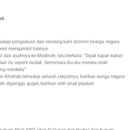
ab
dapi pengaduan dari seorang kafir
dzimmi
(warga negara
Mesir mengambil haknya.
t dan ayahnya ke Madinah, lalu berkata:
“Sejak kapan kalian
in itu seperti budak. Sementara ibu-ibu mereka telah
ang merdeka”
.
in Khattab terhadap seluruh rakyatnya, bahkan warga negara
leh diganggu gugat, bahkan oleh anak pejabat.
kum Allah SWT (dari Al-Qur’an dan Hadis) dan hukum-