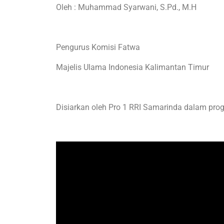
Oleh : Muhammad Syarwani, S.Pd., M.H
Pengurus Komisi Fatwa
Majelis Ulama Indonesia Kalimantan Timur
Disiarkan oleh Pro 1 RRI Samarinda dalam pro