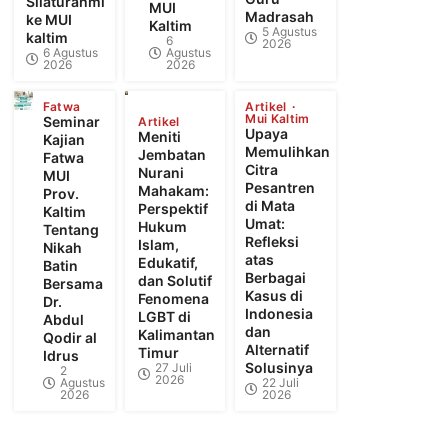
Silaturahmi
MUI
Madrasah
ke MUI
Kaltim
5 Agustus
kaltim
6
2026
6 Agustus
Agustus
2026
2026
Fatwa
Artikel
Mui Kaltim
Seminar
Artikel
Upaya
Meniti
Kajian
Memulihkan
Jembatan
Fatwa
Citra
Nurani
MUI
Pesantren
Mahakam:
Prov.
di Mata
Perspektif
Kaltim
Umat:
Hukum
Tentang
Refleksi
Islam,
Nikah
atas
Edukatif,
Batin
Berbagai
dan Solutif
Bersama
Kasus di
Fenomena
Dr.
Indonesia
LGBT di
Abdul
dan
Kalimantan
Qodir al
Alternatif
Timur
Idrus
Solusinya
27 Juli
2
2026
Agustus
22 Juli
2026
2026