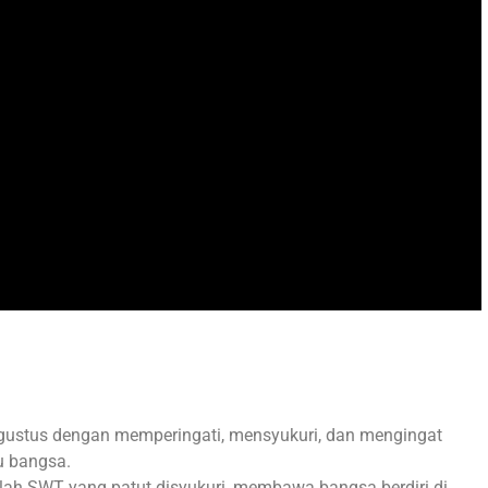
gustus dengan memperingati, mensyukuri, dan mengingat
u bangsa.
lah SWT yang patut disyukuri, membawa bangsa berdiri di