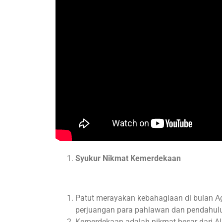
Syukur Nikmat Kemerdekaan
Patut merayakan kebahagiaan di bulan A
perjuangan para pahlawan dan pendahul
Kemerdekaan adalah nikmat besar dari Al