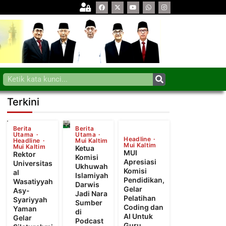
Terkini
Berita
Berita
Utama
Utama
Headline
Headline
Mui Kaltim
Mui Kaltim
Mui Kaltim
Ketua
MUI
Rektor
Komisi
Apresiasi
Universitas
Ukhuwah
Komisi
al
Islamiyah
Pendidikan,
Wasatiyyah
Darwis
Gelar
Asy-
Jadi Nara
Pelatihan
Syariyyah
Sumber
Coding dan
Yaman
di
AI Untuk
Gelar
Podcast
Guru