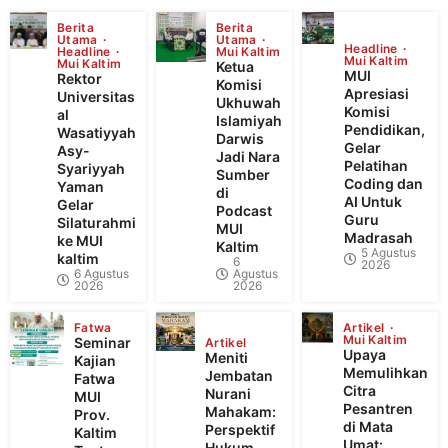
Berita
Berita
Utama
Utama
Headline
Headline
Mui Kaltim
Mui Kaltim
Mui Kaltim
Ketua
MUI
Rektor
Komisi
Apresiasi
Universitas
Ukhuwah
Komisi
al
Islamiyah
Pendidikan,
Wasatiyyah
Darwis
Gelar
Asy-
Jadi Nara
Pelatihan
Syariyyah
Sumber
Coding dan
Yaman
di
AI Untuk
Gelar
Podcast
Guru
Silaturahmi
MUI
Madrasah
ke MUI
Kaltim
5 Agustus
kaltim
6
2026
6 Agustus
Agustus
2026
2026
Fatwa
Artikel
Mui Kaltim
Seminar
Artikel
Upaya
Meniti
Kajian
Memulihkan
Jembatan
Fatwa
Citra
Nurani
MUI
Pesantren
Mahakam:
Prov.
di Mata
Perspektif
Kaltim
Umat:
Hukum