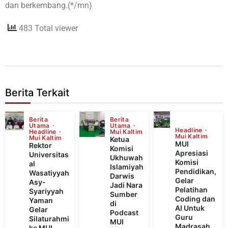
dan berkembang.(*/mn)
483 Total viewer
Berita Terkait
Berita
Berita
Utama
Utama
Headline
Headline
Mui Kaltim
Mui Kaltim
Mui Kaltim
Ketua
MUI
Rektor
Komisi
Apresiasi
Universitas
Ukhuwah
Komisi
al
Islamiyah
Pendidikan,
Wasatiyyah
Darwis
Gelar
Asy-
Jadi Nara
Pelatihan
Syariyyah
Sumber
Coding dan
Yaman
di
AI Untuk
Gelar
Podcast
Guru
Silaturahmi
MUI
Madrasah
ke MUI