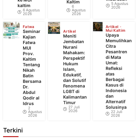
Kaltim
5 Agustus
kaltim
6
2026
6 Agustus
Agustus
2026
2026
Fatwa
Artikel
Mui Kaltim
Seminar
Artikel
Upaya
Meniti
Kajian
Memulihkan
Jembatan
Fatwa
Citra
Nurani
MUI
Pesantren
Mahakam:
Prov.
di Mata
Perspektif
Kaltim
Umat:
Hukum
Tentang
Refleksi
Islam,
Nikah
atas
Edukatif,
Batin
Berbagai
dan Solutif
Bersama
Kasus di
Fenomena
Dr.
Indonesia
LGBT di
Abdul
dan
Kalimantan
Qodir al
Alternatif
Timur
Idrus
Solusinya
27 Juli
2
2026
Agustus
22 Juli
2026
2026
Terkini