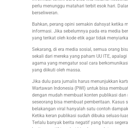
perlu menunggu matahari terbit esok hari. Dal
berseliweran.
Bahkan, perang opini semakin dahsyat ketika m
informasi. Jika sebelumnya pada era media be
yang terikat oleh kode etik agar tidak menyiark
Sekarang, di era media sosial, semua orang bi
sekali dari mereka yang paham UU ITE, apalagi 
agama yang mengatur soal cara berkomunikasi 
yang diikuti oleh massa.
Jika dulu para jurnalis harus menunjukkan kart
Wartawan Indonesia (PWI) untuk bisa membuat k
dengan mudah membuat konten publikasi dan me
seseorang bisa membuat pemberitaan. Kasus s
belakangan viral hanyalah satu contoh dampak 
Ketika keran publikasi sudah dibuka seluas-luas
Terlalu banyak berita negatif yang harus segera