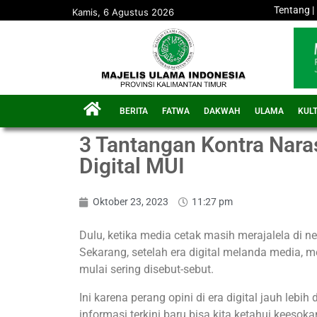
Tentang
|
Kamis, 6 Agustus 2026
BERITA
FATWA
DAKWAH
ULAMA
KUL
3 Tantangan Kontra Nara
Digital MUI
Oktober 23, 2023
11:27 pm
Dulu, ketika media cetak masih merajalela di neg
Sekarang, setelah era digital melanda media, 
mulai sering disebut-sebut.
Ini karena perang opini di era digital jauh lebi
informasi terkini baru bisa kita ketahui keesok