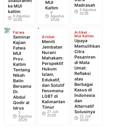
Silaturahmi
MUI
Madrasah
ke MUI
Kaltim
5 Agustus
kaltim
6
2026
6 Agustus
Agustus
2026
2026
Fatwa
Artikel
Mui Kaltim
Seminar
Artikel
Upaya
Meniti
Kajian
Memulihkan
Jembatan
Fatwa
Citra
Nurani
MUI
Pesantren
Mahakam:
Prov.
di Mata
Perspektif
Kaltim
Umat:
Hukum
Tentang
Refleksi
Islam,
Nikah
atas
Edukatif,
Batin
Berbagai
dan Solutif
Bersama
Kasus di
Fenomena
Dr.
Indonesia
LGBT di
Abdul
dan
Kalimantan
Qodir al
Alternatif
Timur
Idrus
Solusinya
27 Juli
2
2026
Agustus
22 Juli
2026
2026