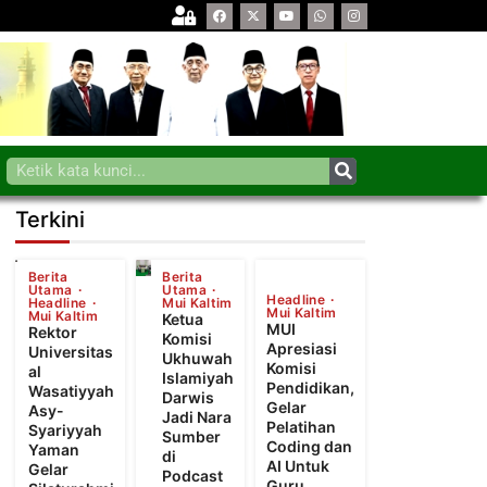
Terkini
Berita
Berita
Utama
Utama
Headline
Headline
Mui Kaltim
Mui Kaltim
Mui Kaltim
Ketua
MUI
Rektor
Komisi
Apresiasi
Universitas
Ukhuwah
Komisi
al
Islamiyah
Pendidikan,
Wasatiyyah
Darwis
Gelar
Asy-
Jadi Nara
Pelatihan
Syariyyah
Sumber
Coding dan
Yaman
di
AI Untuk
Gelar
Podcast
Guru