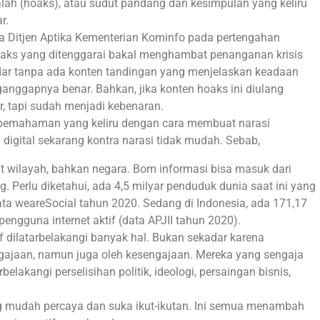
salah (hoaks), atau sudut pandang dan kesimpulan yang keliru
r.
ta Ditjen Aptika Kementerian Kominfo pada pertengahan
hoaks yang ditenggarai bakal menghambat penanganan krisis
redar tanpa ada konten tandingan yang menjelaskan keadaan
ggapnya benar. Bahkan, jika konten hoaks ini diulang
ar, tapi sudah menjadi kebenaran.
pemahaman yang keliru dengan cara membuat narasi
a digital sekarang kontra narasi tidak mudah. Sebab,
t wilayah, bahkan negara. Bom informasi bisa masuk dari
. Perlu diketahui, ada 4,5 milyar penduduk dunia saat ini yang
ata weareSocial tahun 2020. Sedang di Indonesia, ada 171,17
pengguna internet aktif (data APJII tahun 2020).
f dilatarbelakangi banyak hal. Bukan sekadar karena
gajaan, namun juga oleh kesengajaan. Mereka yang sengaja
elakangi perselisihan politik, ideologi, persaingan bisnis,
 mudah percaya dan suka ikut-ikutan. Ini semua menambah