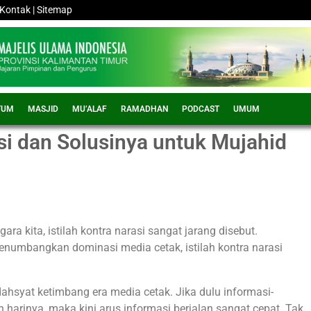
Kontak
|
Sitemap
TUM
MASJID
MU’ALAF
RAMADHAN
PODCAST
UMUM
si dan Solusinya untuk Mujahid
ara kita, istilah kontra narasi sangat jarang disebut.
menumbangkan dominasi media cetak, istilah kontra narasi
h dahsyat ketimbang era media cetak. Jika dulu informasi-
an harinya, maka kini arus informasi berjalan sangat cepat. Tak