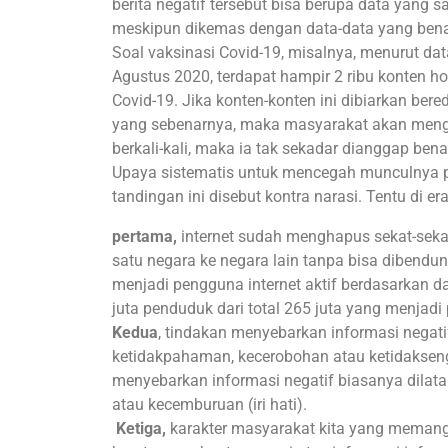
berita negatif tersebut bisa berupa data yang 
meskipun dikemas dengan data-data yang bena
Soal vaksinasi Covid-19, misalnya, menurut da
Agustus 2020, terdapat hampir 2 ribu konten 
Covid-19. Jika konten-konten ini dibiarkan be
yang sebenarnya, maka masyarakat akan mengan
berkali-kali, maka ia tak sekadar dianggap ben
Upaya sistematis untuk mencegah munculnya 
tandingan ini disebut kontra narasi. Tentu di er
pertama,
internet sudah menghapus sekat-seka
satu negara ke negara lain tanpa bisa dibendung
menjadi pengguna internet aktif berdasarkan d
juta penduduk dari total 265 juta yang menjadi 
Kedua
, tindakan menyebarkan informasi negati
ketidakpahaman, kecerobohan atau ketidaksen
menyebarkan informasi negatif biasanya dilatarb
atau kecemburuan (iri hati).
Ketiga,
karakter masyarakat kita yang memang