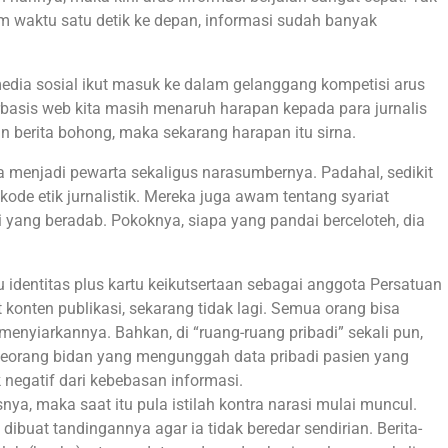
am waktu satu detik ke depan, informasi sudah banyak
edia sosial ikut masuk ke dalam gelanggang kompetisi arus
rbasis web kita masih menaruh harapan kepada para jurnalis
an berita bohong, maka sekarang harapan itu sirna.
sa menjadi pewarta sekaligus narasumbernya. Padahal, sedikit
kode etik jurnalistik. Mereka juga awam tentang syariat
yang beradab. Pokoknya, siapa yang pandai berceloteh, dia
u identitas plus kartu keikutsertaan sebagai anggota Persatuan
onten publikasi, sekarang tidak lagi. Semua orang bisa
nyiarkannya. Bahkan, di “ruang-ruang pribadi” sekali pun,
eorang bidan yang mengunggah data pribadi pasien yang
negatif dari kebebasan informasi.
nya, maka saat itu pula istilah kontra narasi mulai muncul.
 dibuat tandingannya agar ia tidak beredar sendirian. Berita-